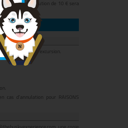
sion, une contribution de 10 € sera
avant la date de l’excursion.
on.
 en cas d’annulation pour RAISONS
fo@thehuskyexperience.com, une copie