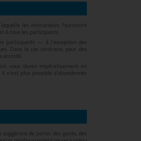
aquelle les instructeurs fourniront
n à tous les participants.
les participants — à l’exception des
s. Dans le cas contraire, pour des
a accordé.
sion, vous devez impérativement en
 il n’est plus possible d’abandonner
s suggérons de porter des gants, des
 et aucun remboursement ne sera prévu