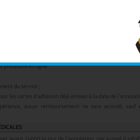
 nom d’un participant après l’émission de la carte d’adhé
s pénalité, pour quelque raison que ce soit, jusqu’à 3 jours 
la procédure en ligne.
:
ement du service ;
ur les cartes d’adhésion déjà émises à la date de l’annulati
expérience, aucun remboursement ne sera accordé, sauf
ÉDICALES
voyer avant 24h00 le jour de l’annulation, par e-mail à in