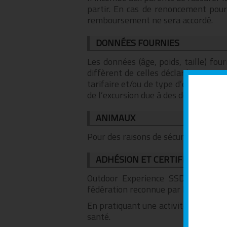
partir. En cas de renoncement pour
remboursement ne sera accordé.
DONNÉES FOURNIES
Les données (âge, poids, taille) fou
diffèrent de celles déclarées au m
tarifaire et/ou de type d’excursion
de l’excursion due à des données erron
ANIMAUX
Pour des raisons de sécurité, l’accès 
ADHÉSION ET CERTIFICAT MÉDI
Outdoor Experience SSD a RL est u
fédération reconnue par le CONI à la
En pratiquant une activité sportive,
santé.