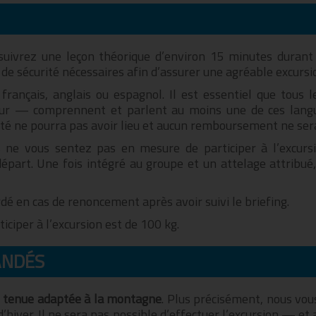
suivrez une leçon théorique d’environ 15 minutes durant l
de sécurité nécessaires afin d’assurer une agréable excursio
, français, anglais ou espagnol. Il est essentiel que tous 
teur — comprennent et parlent au moins une de ces langue
ivité ne pourra pas avoir lieu et aucun remboursement ne ser
us ne vous sentez pas en mesure de participer à l’excur
départ. Une fois intégré au groupe et un attelage attribué,
 en cas de renoncement après avoir suivi le briefing.
ciper à l’excursion est de 100 kg.
ANDÉS
e
tenue adaptée à la montagne
. Plus précisément, nous vou
d’hiver. Il ne sera pas possible d’effectuer l’excursion —