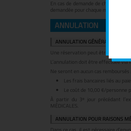
En cas de demande de changement de
demandée pour chaque modification.
ANNULATION
ANNULATION GÉNÉRALE
Une réservation peut être annulée san
L’annulation doit être effectuée via 
Ne seront en aucun cas remboursés 
Les frais bancaires liés au pai
Le coût de 10,00 €/personne po
À partir du 3ᵉ jour précédant l’
MÉDICALES.
ANNULATION POUR RAISONS M
Dans ce cas, il est nécessaire d’en