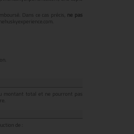
remboursé. Dans ce cas précis,
ne pas
thehuskyexperience.com.
on.
du montant total et ne pourront pas
re.
ction de :