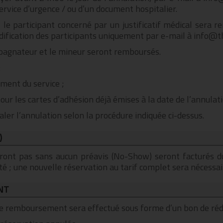
 service d’urgence / ou d’un document hospitalier.
 le participant concerné par un justificatif médical sera 
dification des participants uniquement par e-mail à info@
pagnateur et le mineur seront remboursés.
:
ement du service ;
ur les cartes d’adhésion déjà émises à la date de l’annulati
naler l’annulation selon la procédure indiquée ci-dessus.
)
eront pas sans aucun préavis (No-Show) seront facturés 
vité ; une nouvelle réservation au tarif complet sera nécessai
NT
 le remboursement sera effectué sous forme d’un bon de rédu