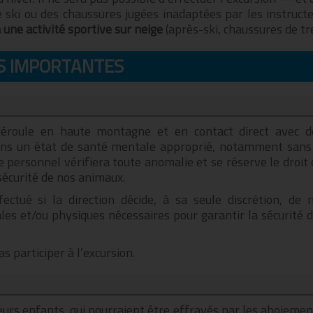
 ski ou des chaussures jugées inadaptées par les instru
une activité sportive sur neige
(après-ski, chaussures de t
S IMPORTANTES
 déroule en haute montagne et en contact direct avec d
ans un état de santé mentale approprié, notamment sans ê
e personnel vérifiera toute anomalie et se réserve le droit d
sécurité de nos animaux.
tué si la direction décide, à sa seule discrétion, de
les et/ou physiques nécessaires pour garantir la sécurité
 participer à l’excursion.
eurs enfants, qui pourraient être effrayés par les aboiemen