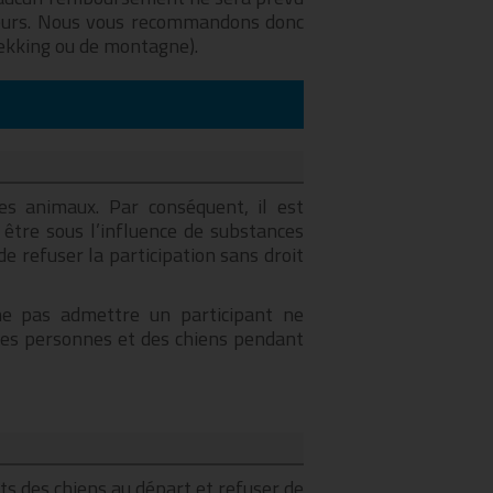
cteurs. Nous vous recommandons donc
rekking ou de montagne).
es animaux. Par conséquent, il est
tre sous l’influence de substances
e refuser la participation sans droit
 ne pas admettre un participant ne
 des personnes et des chiens pendant
ts des chiens au départ et refuser de