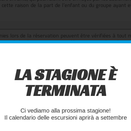
 cette raison de la part de l’enfant ou du groupe ayant 
rnies lors de la réservation peuvent être vérifiées à tout 
oment de la réservation, un supplément pourra être dema
. Aucun remboursement ne sera accordé en cas de renoncemen
ées telles que le poids, l’âge ou la taille.
LA STAGIONE È
de tout animal à la zone où se déroulent le briefing et l’excu
TERMINATA
CAL
ne société sportive amateur tenue d’inscrire tous les pa
quelle elle est affiliée, conformément à la législation ital
Ci vediamo alla prossima stagione!
Il calendario delle escursioni aprirà a settembre
 je suis donc en possession d’un certificat médical sportif