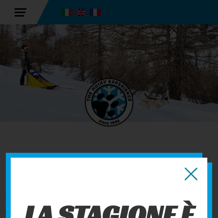
CHI SIAMO
The Husky Experience nasce nel 1995 dal sogno di un
LA STAGIONE È
giovane ragazzo di creare un vero e proprio angolo di