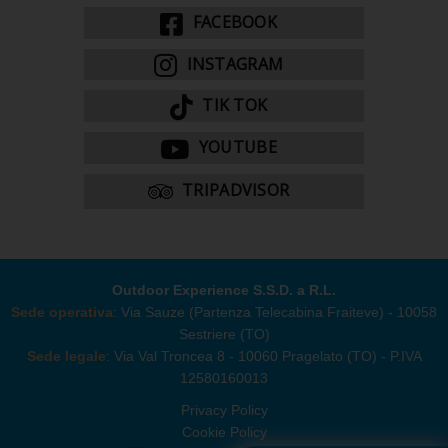
FACEBOOK
INSTAGRAM
TIK TOK
YOUTUBE
TRIPADVISOR
Outdoor Experience S.S.D. a R.L.
Sede operativa
: Via Sauze (Partenza Telecabina Fraiteve) - 10058
Sestriere (TO)
Sede legale
: Via Val Troncea 8 - 10060 Pragelato (TO) - P.IVA
12580160013
Privacy Policy
Cookie Policy