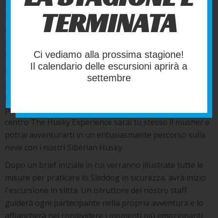
mondo interamente dedicato allo Sleddog. Il desiderio di
TERMINATA
Luca è di condividere quelle emozioni che animano ogni
avventura in slitta con i suoi Husky, quel legame
profondo che si instaura nel vivere insieme ogni
esperienza.
Ci vediamo alla prossima stagione!
Il calendario delle escursioni aprirà a
Il termine Sleddog si riferisce alla corsa in slitta con i cani.
settembre
Nel tempo è divenuto una vera e propria disciplina
sportiva in cui il conduttore, ovvero il musher, guida la
propria slitta trainata da meravigliosi cani nordici. Nel
centro The Husky Experience sarai tu stesso il musher e
potrai avventurarti in un entusiasmante percorso sulla
neve con i nostri Siberian Husky.
Dopo un brief iniziale in cui verranno illustrate tutte le
misure per praticare lo Sleddog in sicurezza, avrà inizio
l'escursione in slitta. Un istruttore del nostro staff
guiderà ogni partecipante nella propria avventura e lo
affiancherà nel condividere i momenti più emozionanti